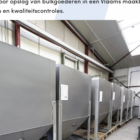
oor opslag van bulkgoederen in een Vlaams maakb
 en kwaliteitscontroles.